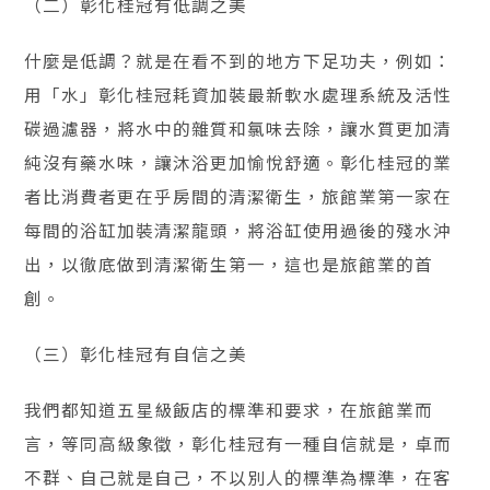
（二）彰化桂冠有低調之美
什麼是低調？就是在看不到的地方下足功夫，例如：
用「水」彰化桂冠耗資加裝最新軟水處理系統及活性
碳過濾器，將水中的雜質和氯味去除，讓水質更加清
純沒有藥水味，讓沐浴更加愉悅舒適。彰化桂冠的業
者比消費者更在乎房間的清潔衛生，旅館業第一家在
每間的浴缸加裝清潔龍頭，將浴缸使用過後的殘水沖
出，以徹底做到清潔衛生第一，這也是旅館業的首
創。
（三）彰化桂冠有自信之美
我們都知道五星級飯店的標準和要求，在旅館業而
言，等同高級象徵，彰化桂冠有一種自信就是，卓而
不群、自己就是自己，不以別人的標準為標準，在客