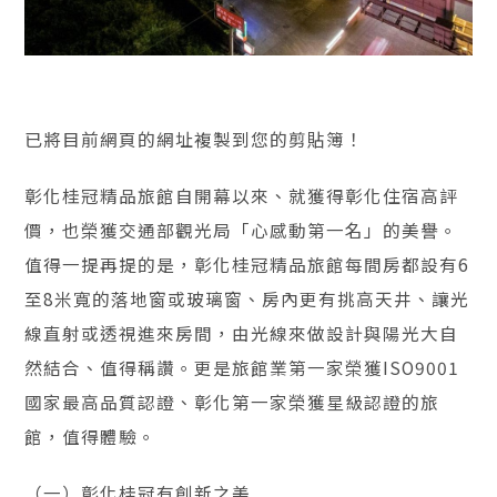
已將目前網頁的網址複製到您的剪貼簿！
彰化桂冠精品旅館自開幕以來、就獲得彰化住宿高評
價，也榮獲交通部觀光局「心感動第一名」的美譽。
值得一提再提的是，彰化桂冠精品旅館每間房都設有6
至8米寬的落地窗或玻璃窗、房內更有挑高天井、讓光
線直射或透視進來房間，由光線來做設計與陽光大自
然結合、值得稱讚。更是旅館業第一家榮獲ISO9001
國家最高品質認證、彰化第一家榮獲星級認證的旅
館，值得體驗。
（一）彰化桂冠有創新之美