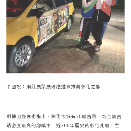
↑圖說：網紅展榮展瑞應邀來推薦彰化之旅
謝博羽經理也指出，彰化市擁有20處古蹟，為全國古
蹟密度最高的鄕鎮市。近300年歷史的彰化孔廟、主