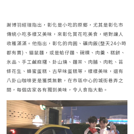
謝博羽經理指出，彰化是小吃的原鄉，尤其是彰化市
傳統小吃多樣又美味，來彰化賞花吃美食，絕對讓人
收穫滿滿。他指出，彰化的肉圓、礦肉飯(整天24小時
都有賣)、貓鼠麵，或是蛤仔麵、碗粿、肉羹、糕餅、
氷品、手工鹹麻糬、卦山燒、麵茶、肉脯、肉乾、苔
條花生、蜂蜜蛋糕、古早味蛋糕等，樣樣美味，還有
八卦山咖啡更是獲獎無數，在市區中心的城街巷弄之
間，每個店家各有獨到美味，令人食指大動。