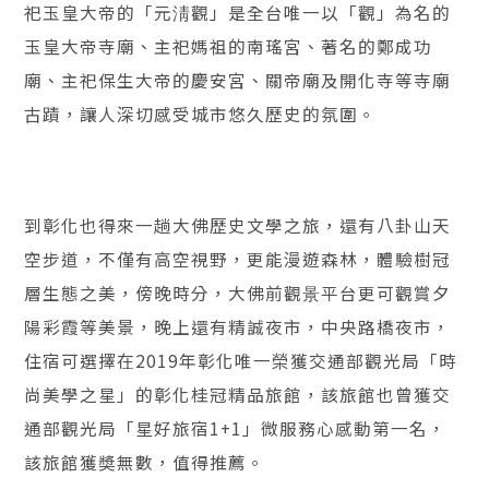
祀玉皇大帝的「元淸觀」是全台唯一以「觀」為名的
玉皇大帝寺廟、主祀媽祖的南瑤宮、著名的鄭成功
廟、主祀保生大帝的慶安宮、關帝廟及開化寺等寺廟
古蹟，讓人深切感受城市悠久歷史的氛圍。
到彰化也得來一趟大佛歷史文學之旅，還有八卦山天
空步道，不僅有高空視野，更能漫遊森林，體驗樹冠
層生態之美，傍晚時分，大佛前觀㬌平台更可觀賞夕
陽彩霞等美景，晚上還有精誠夜市，中央路橋夜市，
住宿可選擇在2019年彰化唯一榮獲交通部觀光局「時
尚美學之星」的彰化桂冠精品旅館，該旅館也曾獲交
通部觀光局「星好旅宿1+1」微服務心感動第一名，
該旅館獲奬無數，值得推薦。