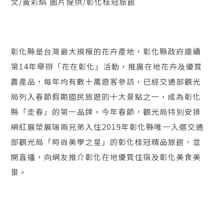
文/黃彩絹 圖片提供/彰化桂冠旅館
彰化縣是台灣最大規模的花卉產地，彰化縣政府連續
第14年舉辦「花在彰化」活動，推廣在地花卉及優質
農產品，每年均有數十萬遊客參訪，已經交通部觀光
局列入春節假期國民旅遊的十大景點之一，成為彰化
縣「走春」的第一品牌。今年春節，觀光局特別安排
網紅展榮展瑞兩兄弟入住2019年彰化縣唯一入選交通
部觀光局「時尚美學之星」的彰化桂冠精品旅館，並
開直播，向網友推介彰化在地優質住宿及彰化美食美
景。