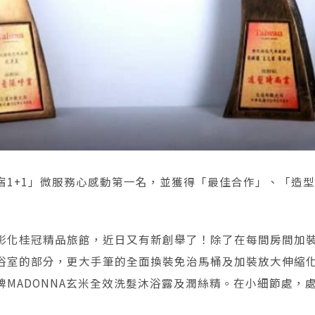
1+1」微服務心感動第一名，並獲得「最佳合作」、「造型
化桂冠精品旅館，近日又有新創舉了！除了在每間房間加裝連五
浴室的部分，更大手筆的全面換裝免治馬桶及加裝放大伸縮
MADONNA玄米全效洗髮沐浴露及潤絲精。在小細節處，